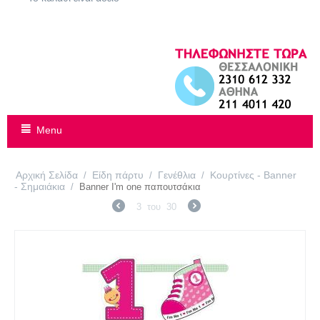
Menu
Αρχική Σελίδα
Είδη πάρτυ
Γενέθλια
Κουρτίνες - Banner
/
/
/
- Σημαιάκια
/
Banner I'm one παπουτσάκια
3
του
30